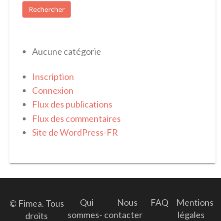
Aucune catégorie
Inscription
Connexion
Flux des publications
Flux des commentaires
Site de WordPress-FR
Qui
Nous
FAQ
Mentions
© Fimea. Tous
sommes-
contacter
légales
droits