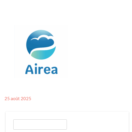
Posted
25 août 2025
on
Rechercher :