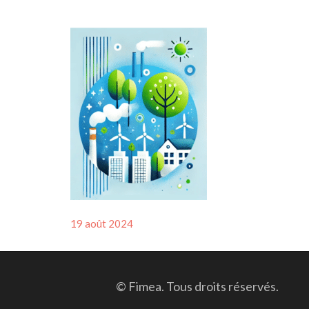
Posted
19 août 2024
on
© Fimea. Tous droits réservés.