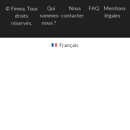
Qui
Nous
FAQ
Mentions
© Fimea. Tous
sommes-
contacter
légales
droits
nous ?
réservés.
Français