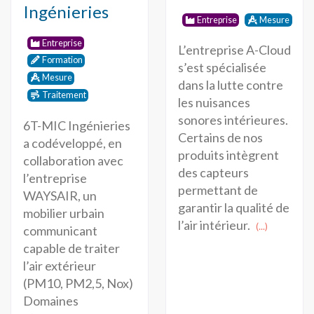
Ingénieries
Entreprise
Mesure
Entreprise
L’entreprise A-Cloud
Formation
s’est spécialisée
Mesure
dans la lutte contre
Traitement
les nuisances
sonores intérieures.
6T-MIC Ingénieries
Certains de nos
a codéveloppé, en
produits intègrent
collaboration avec
des capteurs
l’entreprise
permettant de
WAYSAIR, un
garantir la qualité de
mobilier urbain
l’air intérieur.
(...)
communicant
capable de traiter
l’air extérieur
(PM10, PM2,5, Nox)
Domaines