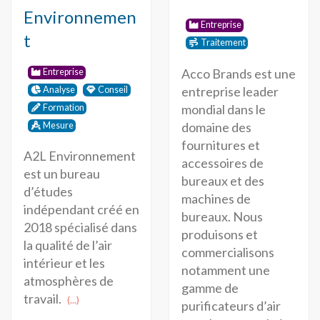
Environnemen
Entreprise
t
Traitement
Acco Brands est une
Entreprise
entreprise leader
Analyse
Conseil
mondial dans le
Formation
domaine des
Mesure
fournitures et
A2L Environnement
accessoires de
est un bureau
bureaux et des
d’études
machines de
indépendant créé en
bureaux. Nous
2018 spécialisé dans
produisons et
la qualité de l’air
commercialisons
intérieur et les
notamment une
atmosphères de
gamme de
travail.
(...)
purificateurs d’air