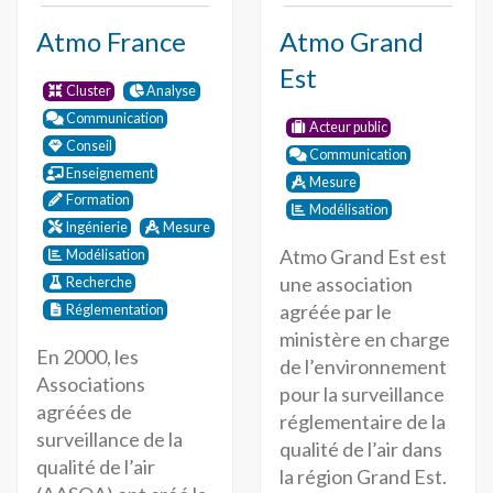
Atmo France
Atmo Grand
Est
Cluster
Analyse
Communication
Acteur public
Conseil
Communication
Enseignement
Mesure
Formation
Modélisation
Ingénierie
Mesure
Atmo Grand Est est
Modélisation
une association
Recherche
agréée par le
Réglementation
ministère en charge
En 2000, les
de l’environnement
Associations
pour la surveillance
agréées de
réglementaire de la
surveillance de la
qualité de l’air dans
qualité de l’air
la région Grand Est.