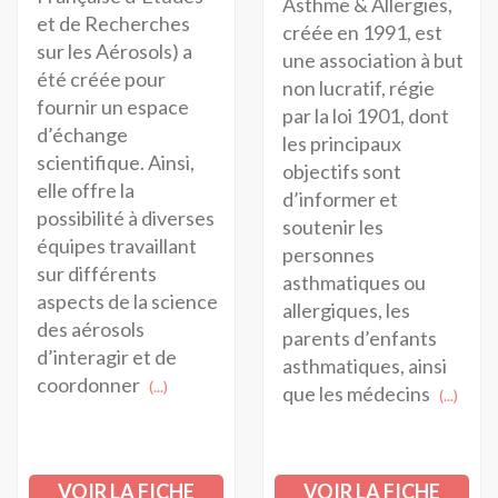
Asthme & Allergies,
et de Recherches
créée en 1991, est
sur les Aérosols) a
une association à but
été créée pour
non lucratif, régie
fournir un espace
par la loi 1901, dont
d’échange
les principaux
scientifique. Ainsi,
objectifs sont
elle offre la
d’informer et
possibilité à diverses
soutenir les
équipes travaillant
personnes
sur différents
asthmatiques ou
aspects de la science
allergiques, les
des aérosols
parents d’enfants
d’interagir et de
asthmatiques, ainsi
coordonner
(...)
que les médecins
(...)
VOIR LA FICHE
VOIR LA FICHE