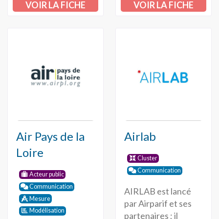
VOIR LA FICHE
VOIR LA FICHE
Air Pays de la
Airlab
Loire
Cluster
Communication
Acteur public
Communication
AIRLAB est lancé
Mesure
par Airparif et ses
Modélisation
partenaires ; il