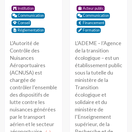
Institution
Acteur public
Communication
Communication
Conseil
Financement
Réglementation
Formation
L’Autorité de
L’ADEME – l’Agence
Contrôle des
de la transition
Nuisances
écologique – est un
Aéroportuaires
établissement public
(ACNUSA) est
sous la tutelle du
chargée de
ministère de la
contrôler l’ensemble
Transition
des dispositifs de
écologique et
lutte contre les
solidaire et du
nuisances générées
ministère de
par le transport
l’Enseignement
aérien et le secteur
supérieur, de la
aéroportuaire.
Recherche et de
(...)