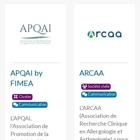
APQAI by
ARCAA
FIMEA
Société civile
Communication
Cluster
Communication
L’ARCAA
(Association de
L’APQAI,
Recherche Clinique
l’Association de
en Allergologie et
Promotion de la
Asthmologie) a pour