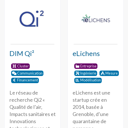
DIM Qi²
eLichens
Cluster
Entreprise
Communication
Ingénierie
Mesure
Financement
Modélisation
Le réseau de
eLichens est une
recherche Qi2 «
startup crée en
Qualité de l’air,
2014, basée à
Impacts sanitaires et
Grenoble, d’une
Innovations
quarantaine de