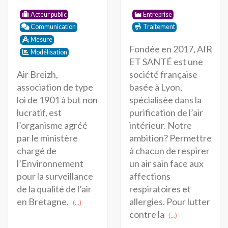
Acteur public
Entreprise
Communication
Traitement
Mesure
Fondée en 2017, AIR
Modélisation
ET SANTÉ est une
Air Breizh,
société française
association de type
basée à Lyon,
loi de 1901 à but non
spécialisée dans la
lucratif, est
purification de l’air
l’organisme agréé
intérieur. Notre
par le ministère
ambition? Permettre
chargé de
à chacun de respirer
l’Environnement
un air sain face aux
pour la surveillance
affections
de la qualité de l’air
respiratoires et
en Bretagne.
allergies. Pour lutter
(...)
contre la
(...)