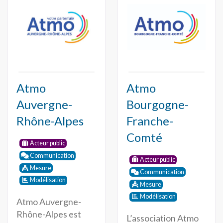
Atmo
Atmo
Auvergne-
Bourgogne-
Rhône-Alpes
Franche-
Comté
Acteur public
Communication
Acteur public
Mesure
Communication
Modélisation
Mesure
Modélisation
Atmo Auvergne-
Rhône-Alpes est
L’association Atmo