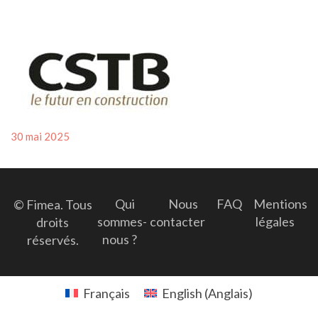
Posted
30 mai 2025
on
Qui
Nous
FAQ
Mentions
© Fimea. Tous
sommes-
contacter
légales
droits
nous ?
réservés.
Français
English
(
Anglais
)