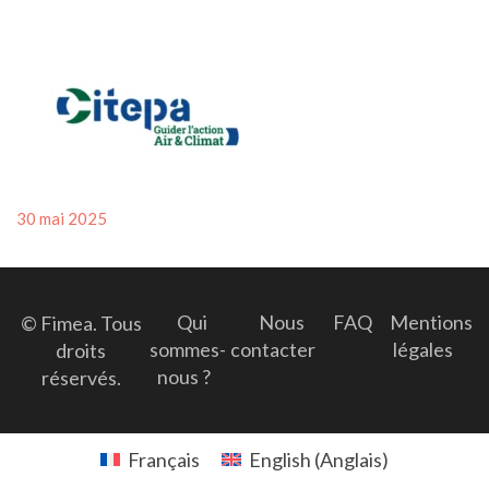
Posted
30 mai 2025
on
Qui
Nous
FAQ
Mentions
© Fimea. Tous
sommes-
contacter
légales
droits
nous ?
réservés.
Français
English
(
Anglais
)