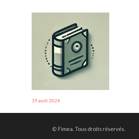
Posted
19 août 2024
on
© Fimea. Tous droits réservés.