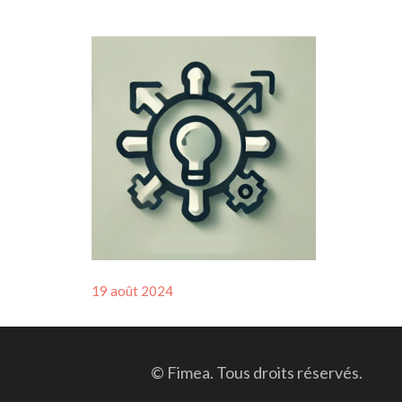
Posted
19 août 2024
on
© Fimea. Tous droits réservés.