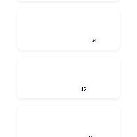
3
ACTEURS PUBLICS
34
CLUSTERS
15