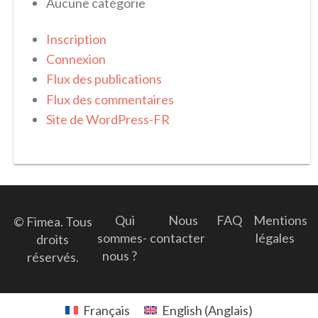
Aucune catégorie
Inscription
Connexion
Flux des publications
Flux des commentaires
Site de WordPress-FR
Qui
Nous
FAQ
Mentions
© Fimea. Tous
sommes-
contacter
légales
droits
nous ?
réservés.
Français
English
(
Anglais
)