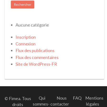
Aucune catégorie
Inscription
Connexion
Flux des publications
Flux des commentaires
Site de WordPress-FR
Qui
Nous
FAQ
Mentions
© Fimea. Tous
sommes-
contacter
légales
droits