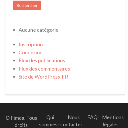
Aucune catégorie
Inscription
Connexion
Flux des publications
Flux des commentaires
Site de WordPress-FR
Qui
Nous
FAQ
Mentions
© Fimea. Tous
sommes-
contacter
légales
droits