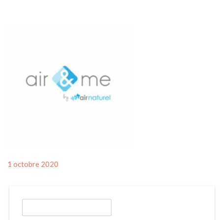
Posted
1 octobre 2020
on
Rechercher :