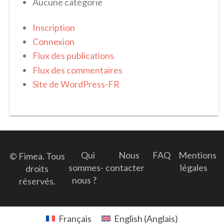
Aucune catégorie
Inscription
Connexion
Flux des publications
Flux des commentaires
Site de WordPress-FR
Qui
Nous
FAQ
Mentions
© Fimea. Tous
sommes-
contacter
légales
droits
nous ?
réservés.
Français
English
(
Anglais
)