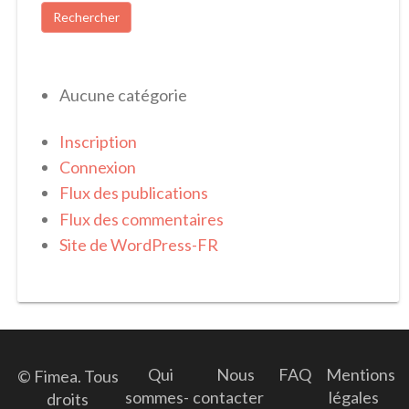
Aucune catégorie
Inscription
Connexion
Flux des publications
Flux des commentaires
Site de WordPress-FR
Qui
Nous
FAQ
Mentions
© Fimea. Tous
sommes-
contacter
légales
droits