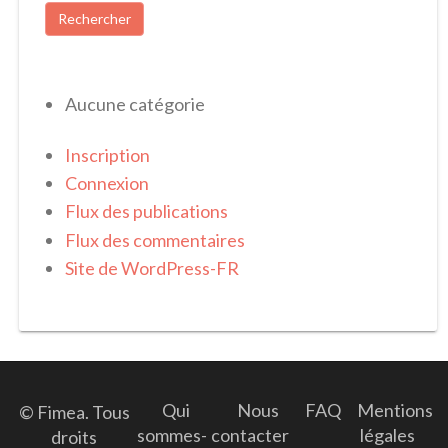
Aucune catégorie
Inscription
Connexion
Flux des publications
Flux des commentaires
Site de WordPress-FR
Qui
Nous
FAQ
Mentions
© Fimea. Tous
sommes-
contacter
légales
droits