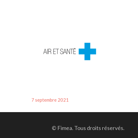
Posted
7 septembre 2021
on
© Fimea. Tous droits réservés.