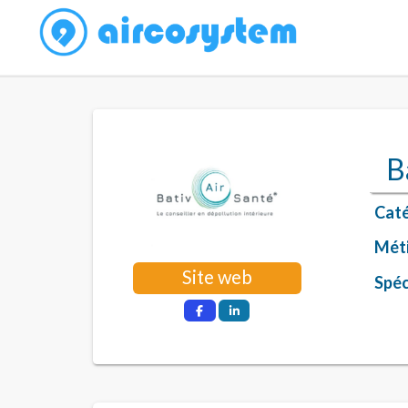
B
Caté
Méti
Site web
Spéci