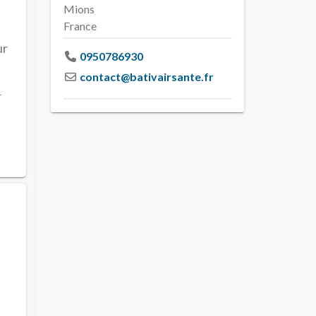
Mions
France
ur
0950786930
contact
@
bativairsante.fr
r