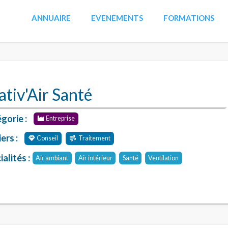
ANNUAIRE
EVENEMENTS
FORMATIONS
ativ'Air Santé
gorie :
Entreprise
ers :
Conseil
Traitement
alités :
Air ambiant
Air intérieur
Santé
Ventilation