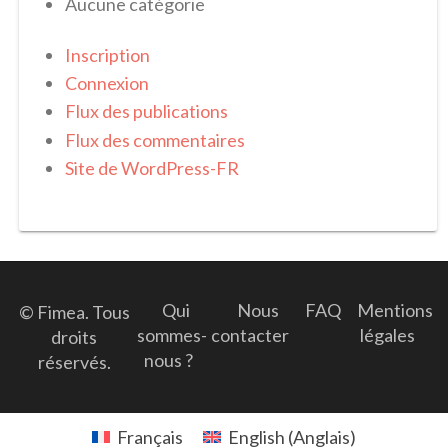
Aucune catégorie
Inscription
Connexion
Flux des publications
Flux des commentaires
Site de WordPress-FR
Qui
Nous
FAQ
Mentions
© Fimea. Tous
sommes-
contacter
légales
droits
nous ?
réservés.
Français
English
(
Anglais
)