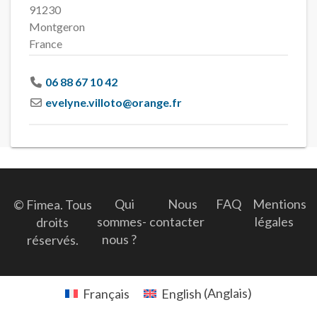
91230
Montgeron
France
06 88 67 10 42
evelyne.villoto
@
orange.fr
Qui
Nous
FAQ
Mentions
© Fimea. Tous
sommes-
contacter
légales
droits
nous ?
réservés.
Français
English
(
Anglais
)