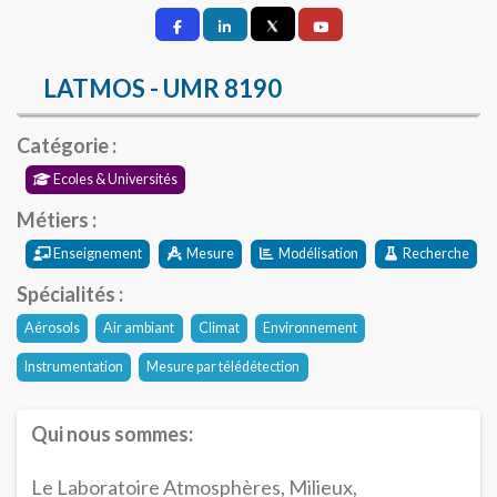
LATMOS - UMR 8190
Catégorie :
Ecoles & Universités
Métiers :
Enseignement
Mesure
Modélisation
Recherche
Spécialités :
Aérosols
Air ambiant
Climat
Environnement
Instrumentation
Mesure par télédétection
Qui nous sommes:
Le Laboratoire Atmosphères, Milieux,