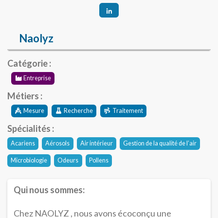
Naolyz
Catégorie :
Entreprise
Métiers :
Mesure
Recherche
Traitement
Spécialités :
Acariens
Aérosols
Air intérieur
Gestion de la qualité de l’air
Microbiologie
Odeurs
Pollens
Qui nous sommes:
Chez NAOLYZ , nous avons écoconçu une