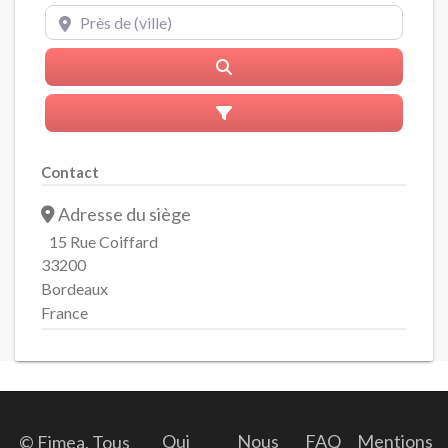
Près de (ville)
Rerchercher
Advanced Filters
Contact
Adresse du siège
15 Rue Coiffard
33200
Bordeaux
France
Qui
Nous
FAQ
Mentions
© Fimea. Tous