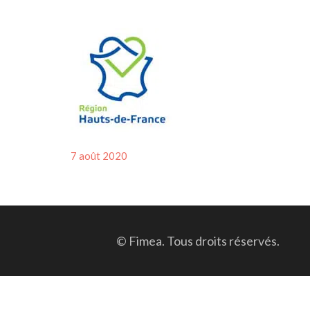
Posted
7 août 2020
on
© Fimea. Tous droits réservés.