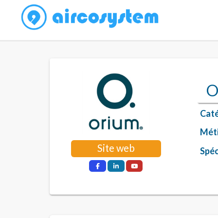
O
Caté
Méti
Site web
Spéci