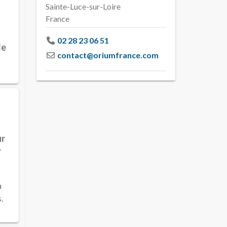
Sainte-Luce-sur-Loire
France
02 28 23 06 51
de
contact
@
oriumfrance.com
ur
r
a
.