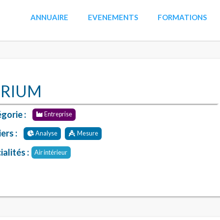
ANNUAIRE
EVENEMENTS
FORMATIONS
RIUM
gorie :
Entreprise
ers :
Analyse
Mesure
alités :
Air intérieur