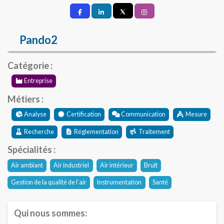
Pando2
Catégorie :
Entreprise
Métiers :
Analyse
Certification
Communication
Mesure
Recherche
Réglementation
Traitement
Spécialités :
Air ambiant
Air industriel
Air intérieur
Bruit
Gestion de la qualité de l’air
Instrumentation
Santé
Qui nous sommes: