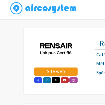
R
Caté
Méti
Site web
Spéci