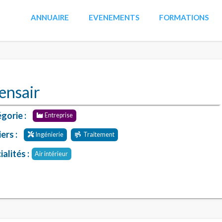
ANNUAIRE
EVENEMENTS
FORMATIONS
ensair
gorie :
Entreprise
ers :
Ingénierie
Traitement
alités :
Air intérieur