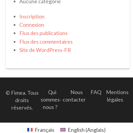
Aucune catégorie
Inscription
Connexion
Flux des publications
Flux des commentaires
Site de WordPress-FR
Qui
Nous
FAQ
Mentions
© Fimea. Tous
sommes-
contacter
légales
droits
nous ?
réservés.
Français
English
(
Anglais
)