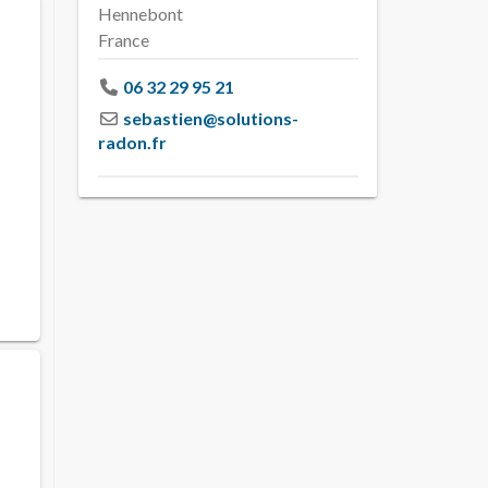
Hennebont
France
e
06 32 29 95 21
sebastien
@
solutions-
radon.fr