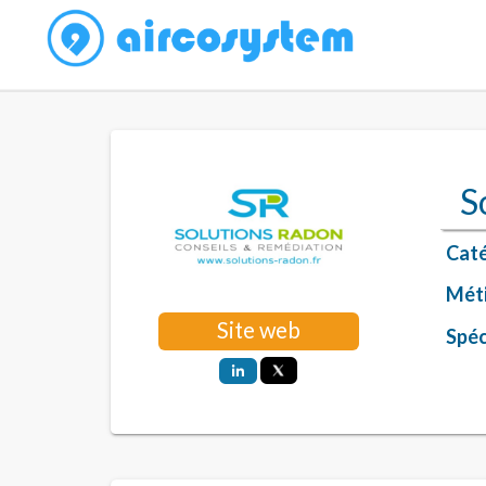
S
Caté
Méti
Site web
Spéci