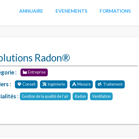
ANNUAIRE
EVENEMENTS
FORMATIONS
olutions Radon®
gorie :
Entreprise
ers :
Conseil
Ingénierie
Mesure
Traitement
alités :
Gestion de la qualité de l’air
Radon
Ventilation