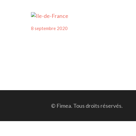
Posted
8 septembre 2020
on
© Fimea. Tous droits réservés.