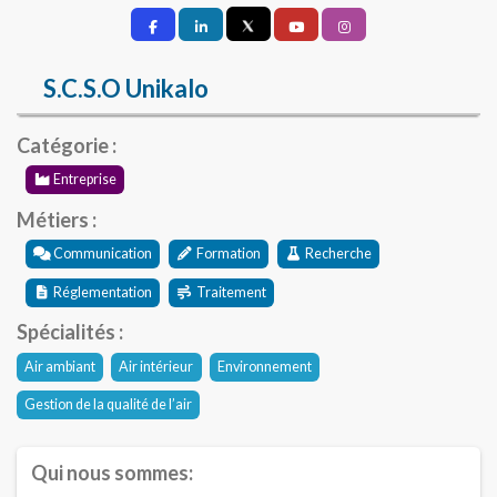
S.C.S.O Unikalo
Catégorie :
Entreprise
Métiers :
Communication
Formation
Recherche
Réglementation
Traitement
Spécialités :
Air ambiant
Air intérieur
Environnement
Gestion de la qualité de l’air
Qui nous sommes: