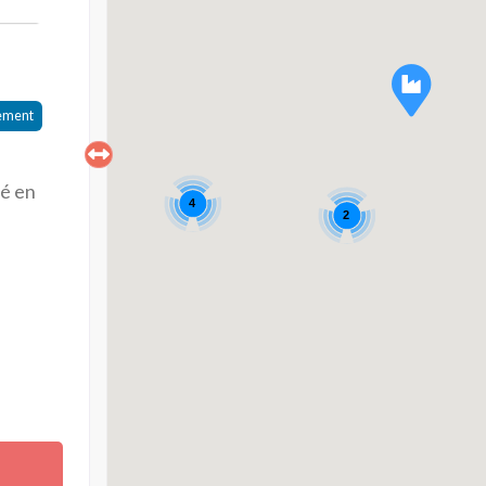
ement
sé en
4
2