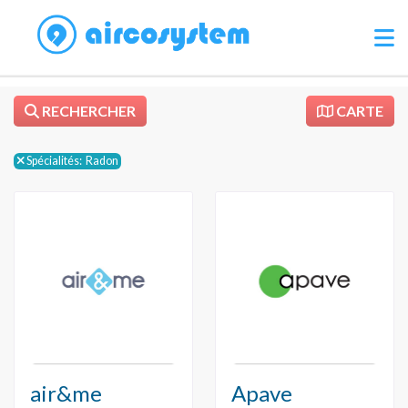
RECHERCHER
CARTE
Spécialités:
Radon
air&me
Apave