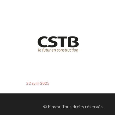
Posted
22 avril 2025
on
© Fimea. Tous droits réservés.