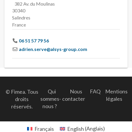
382 Av. du Moulinas
30340
Salindres
France
06 51 57 79 56
adrien.serve
@
alsys-group.com
Qui
Nous
FAQ
Mentions
© Fimea. Tous
sommes-
contacter
légales
droits
nous ?
réservés.
Français
English
(
Anglais
)