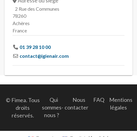
Adresse du siège
2 Rue des Communes
78260
Achères
France
01 39 28 10 00
contact
@
igienair.com
Qui
Nous
FAQ
Mentions
© Fimea. Tous
sommes-
contacter
légales
droits
nous ?
réservés.