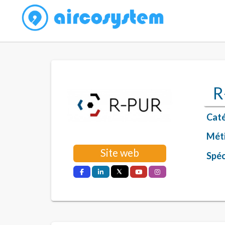
R
Caté
Méti
Site web
Spéci