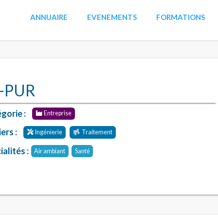
ANNUAIRE
EVENEMENTS
FORMATIONS
-PUR
gorie :
Entreprise
ers :
Ingénierie
Traitement
alités :
Air ambiant
Santé